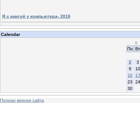
Я с книгой у компьютера- 2018
Calendar
«
Пн
Вт
2
3
9
1
16
1
23
2
30
Полная версия сайта