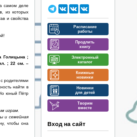
на самом деле
в, из которых
ав и свойства
Расписание
работы
ой!
Продлить
книгу
а Голицына ;
Электронный
каталог
л. ; 22 см. –
Книжные
новинки
е с родителями
ность найти в
Новинки
для детей
 Но юный Пётр
Творим
вместе
ым играм.
ы и семейная
у, чтобы она
Вход на сайт