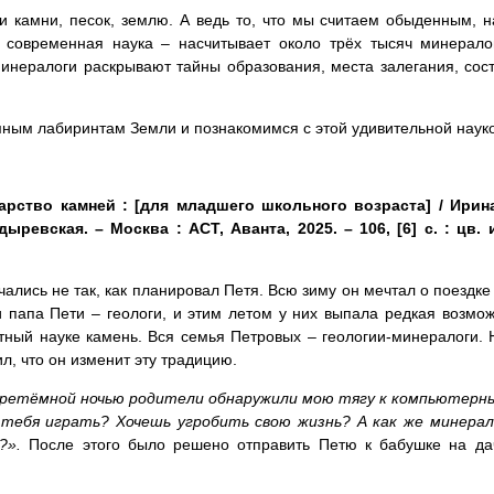
камни, песок, землю. А ведь то, что мы считаем обыденным, 
 современная наука – насчитывает около трёх тысяч минерало
инералоги раскрывают тайны образования, места залегания, сост
мным лабиринтам Земли и познакомимся с этой удивительной наук
Царство камней : [для младшего школьного возраста] / Ирин
ревская. – Москва : АСТ, Аванта, 2025. – 106, [6] с. : цв. и
чались не так, как планировал Петя. Всю зиму он мечтал о поездк
 папа Пети – геологи, и этим летом у них выпала редкая возмож
тный науке камень. Вся семья Петровых – геологии-минералоги.
л, что он изменит эту традицию.
ретёмной ночью родители обнаружили мою тягу к компьютерн
 тебя играть? Хочешь угробить свою жизнь? А как же минерал
?».
После этого было решено отправить Петю к бабушке на дач