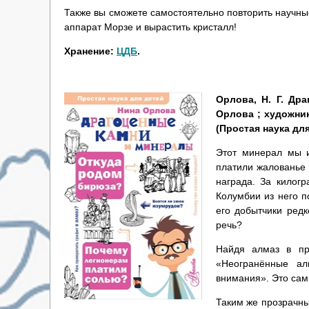
Также вы сможете самостоятельно повторить научные
аппарат Морзе и вырастить кристалл!
Хранение:
ЦДБ
.
Орлова, Н. Г. Др
Орлова ; художник 
(Простая наука для
Этот минерал мы и
платили жалованье 
награда. За килог
Колумбии из него п
его добытчики редк
речь?
Найдя алмаз в пр
«Неогранённые а
внимания». Это сам
Таким же прозрачны