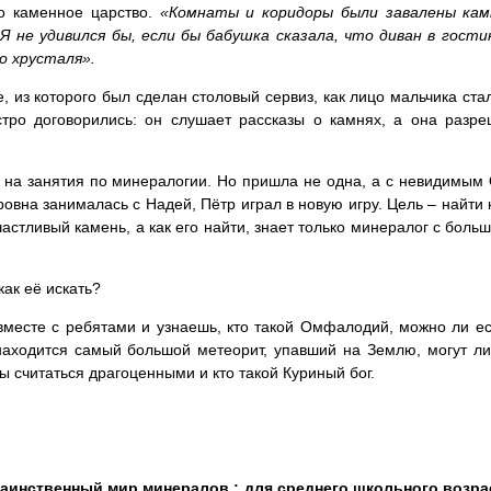
о каменное царство.
«Комнаты и коридоры были завалены кам
Я не удивился бы, если бы бабушка сказала, что диван в гости
го хрусталя».
, из которого был сделан столовый сервиз, как лицо мальчика ста
ро договорились: он слушает рассказы о камнях, а она разре
 на занятия по минералогии. Но пришла не одна, а с невидимы
овна занималась с Надей, Пётр играл в новую игру. Цель – найти 
частливый камень, а как его найти, знает только минералог с боль
ак её искать?
вместе с ребятами и узнаешь, кто такой Омфалодий, можно ли ес
 находится самый большой метеорит, упавший на Землю, могут ли
 считаться драгоценными и кто такой Куриный бог.
Таинственный мир минералов : для среднего школьного возрас