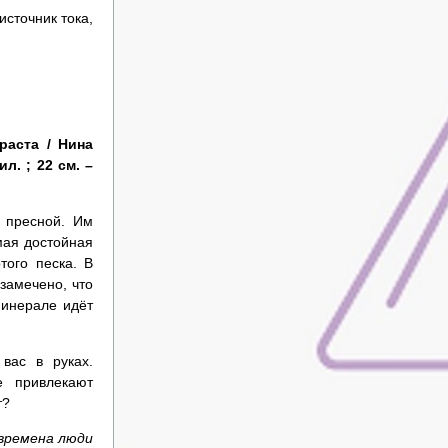
сточник тока,
раста / Нина
л. ; 22 см. –
 пресной. Им
мая достойная
того песка. В
замечено, что
минерале идёт
вас в руках.
е привлекают
т?
 времена люди