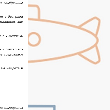
ли замёрзшим
т в два раза
минерала, как
 и у жемчуга,
 и считал его
ле содержатся
 вы найдёте в
ла самоцветы