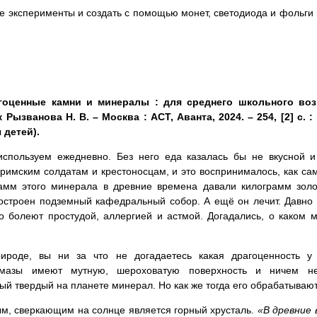
 эксперименты и создать с помощью монет, светодиода и фольги и
агоценные камни и минералы : для среднего школьного воз
Рызванова Н. В. – Москва : АСТ, Аванта, 2024. – 254, [2] с. : и
 детей).
спользуем ежедневно. Без него еда казалась бы не вкусной и
римским солдатам и крестоносцам, и это воспринималось, как са
рамм этого минерала в древние времена давали килограмм золо
остроен подземный кафедральный собор. А ещё он лечит. Давно 
о болеют простудой, аллергией и астмой. Догадались, о каком 
ироде, вы ни за что не догадаетесь какая драгоценность у 
лмазы имеют мутную, шероховатую поверхность и ничем н
ый твердый на планете минерал. Но как же тогда его обрабатываю
м, сверкающим на солнце является горный хрусталь.
«В древние