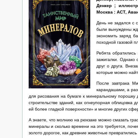
Денкер ; иллюст
Москва : АСТ, Авант
День не задался с 
были вынуждены жда
экономить заряд ба
походной газовой пл
Ребята обратились
зажигалки. Однако 
друг о друга. Внез
которые можно найт
После завтрака Ми
карандашами, а раз
для рисования на бумаге к минеральному порошку 
строительстве зданий, как огнеупорная облицовка д
ей более гладкой поверхности» и многие других сфе
А знаете, что молнию на рюкзаке можно смазать гра
минералы и сколько времени на это требуется, поче
золото дорогое, как древние животные превратились