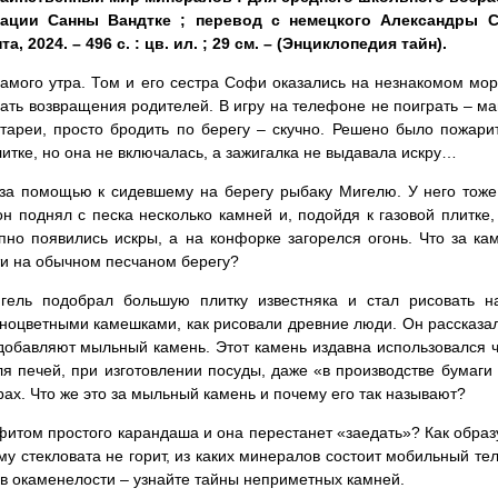
рации Санны Вандтке ; перевод с немецкого Александры 
а, 2024. – 496 с. : цв. ил. ; 29 см. – (Энциклопедия тайн).
самого утра. Том и его сестра Софи оказались на незнакомом мор
ть возвращения родителей. В игру на телефоне не поиграть – м
тареи, просто бродить по берегу – скучно. Решено было пожари
итке, но она не включалась, а зажигалка не выдавала искру…
 за помощью к сидевшему на берегу рыбаку Мигелю. У него тоже
он поднял с песка несколько камней и, подойдя к газовой плитке,
апно появились искры, а на конфорке загорелся огонь. Что за кам
и на обычном песчаном берегу?
гель подобрал большую плитку известняка и стал рисовать н
ноцветными камешками, как рисовали древние люди. Он рассказал
добавляют мыльный камень. Этот камень издавна использовался 
ля печей, при изготовлении посуды, даже «в производстве бумаги
рах. Что же это за мыльный камень и почему его так называют?
фитом простого карандаша и она перестанет «заедать»? Как образ
му стекловата не горит, из каких минералов состоит мобильный те
 в окаменелости – узнайте тайны неприметных камней.