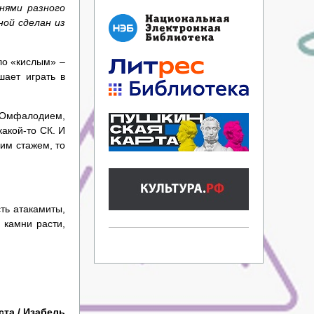
нями разного
ной сделан из
ло «кислым» –
шает играть в
м Омфалодием,
какой-то СК. И
шим стажем, то
ть атакамиты,
 камни расти,
та / Изабель