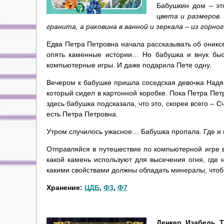
Бабушкин дом – эт
цвета и размеров. 
гранита, а раковина в ванной и зеркала – из горно
Едва Петра Петровна начала рассказывать об ониксе
опять каменные истории… Но бабушка и внук быст
компьютерные игры. И даже подарила Пете одну.
Вечером к бабушке пришла соседская девочка Надя
который сидел в картонной коробке. Пока Петра Петр
здесь бабушка подсказала, что это, скорее всего – С
есть Петра Петровна.
Утром случилось ужасное… Бабушка пропала. Где и к
Отправляйся в путешествие по компьютерной игре 
какой камень используют для высечения огня, где
какими свойствами должны обладать минералы, чтобы
Хранение:
ЦДБ
,
Ф3
,
Ф7
Денкер, Изабель. 