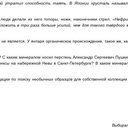
ый утратил способность таять. В Японии хрусталь называ
люди делали из него топоры, ножи, наконечники стрел.
«Нефри
иложить в три раза больше усилий, чем для такого твёрдого 
не является. У янтаря органическое происхождение, такое же, как
? С каким минералом носил перстень Александр Сергеевич Пушкин
нксы на набережной Невы в Санкт-Петербурге? В каком минера
ации по поиску необычных образцов для собственной коллекции
Выбира