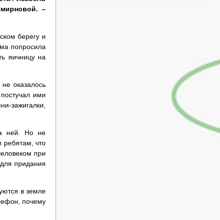
Смирновой. –
ском берегу и
ама попросила
ть яичницу на
 не оказалось
 постучал ими
ни-зажигалки,
а ней. Но не
 ребятам, что
человеком при
 для придания
уются в земле
лефон, почему