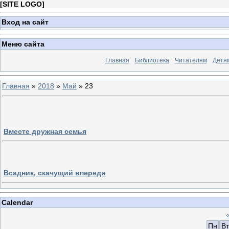
[
SITE LOGO
]
Вход на сайт
Меню сайта
Главная
Библиотека
Читателям
Детя
Главная
»
2018
»
Май
»
23
Вместе дружная семья
Всадник, скачущий впереди
Calendar
Пн
Вт