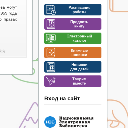
ова могут
Расписание
работы
1959 года
о правах
Продлить
книгу
Электронный
каталог
Книжные
новинки
Новинки
для детей
Творим
вместе
Вход на сайт