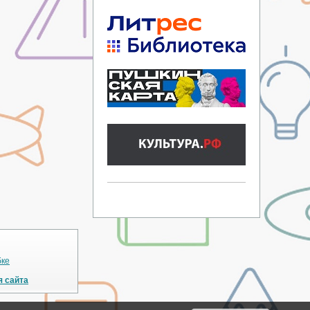
бке
я сайта