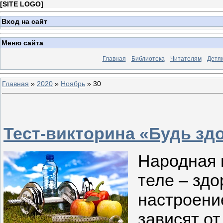
[
SITE LOGO
]
Вход на сайт
Меню сайта
Главная
Библиотека
Читателям
Детя
Главная
»
2020
»
Ноябрь
»
30
Тест-викторина «Будь зд
Народная 
теле – зд
настроени
зависят о