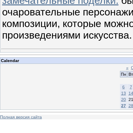
замечательные поделки:
бы
очаровательные персонажи
композиции, которые можн
произведениями искусства.
Calendar
«
Пн
Вт
6
7
13
1
20
2
27
2
Полная версия сайта