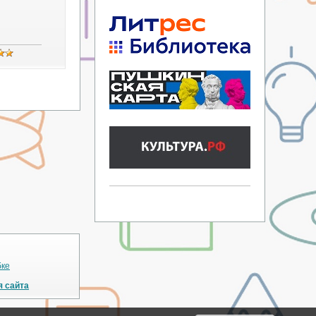
бке
я сайта