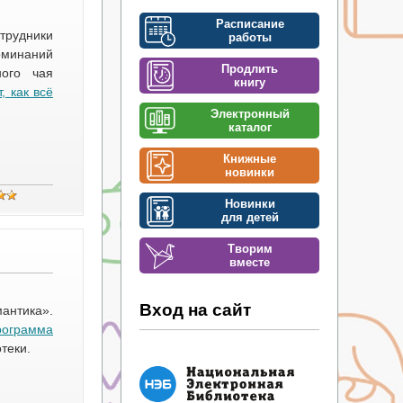
Расписание
трудники
работы
оминаний
Продлить
ого чая
книгу
, как всё
Электронный
каталог
Книжные
новинки
Новинки
для детей
Творим
вместе
Вход на сайт
антика».
рограмма
теки.