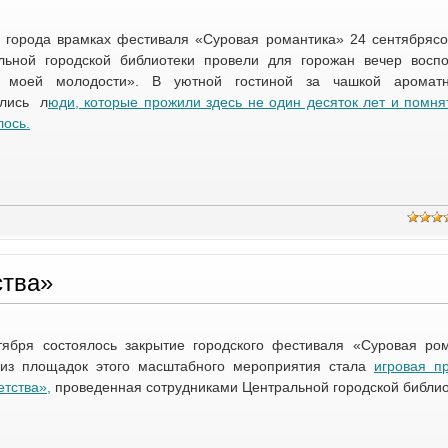
 города врамках фестиваля «Суровая романтика» 24 сентябрясо
льной городской библиотеки провели для горожан вечер восп
 моей молодости». В уютной гостиной за чашкой ароматн
ились л
юди, которые прожили здесь не один десяток лет и помнят
лось.
ства»
тября состоялось закрытие городского фестиваля «Суровая ром
из площадок этого масштабного мероприятия стала
игровая п
тства»,
проведенная сотрудниками Центральной городской библио