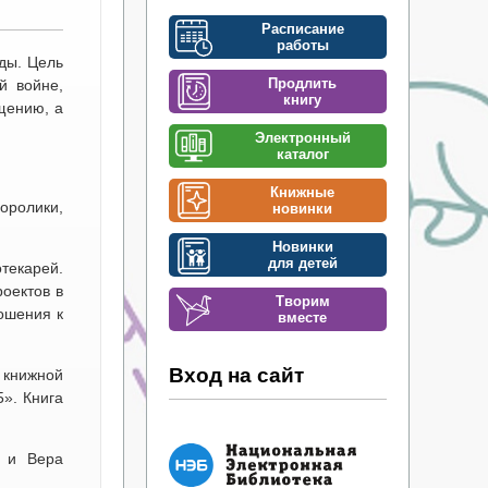
Расписание
работы
ды. Цель
Продлить
й войне,
книгу
щению, а
Электронный
каталог
Книжные
оролики,
новинки
Новинки
для детей
текарей.
оектов в
Творим
ошения к
вместе
Вход на сайт
 книжной
». Книга
а и Вера