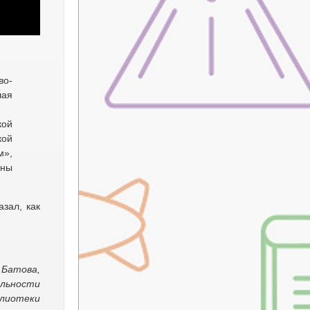
во-
шая
кой
кой
м»,
ины
зал, как
 Батова,
ельности
блиотеки