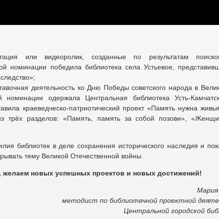
ция или видеоролик, созданные по результатам поиско
той номинации победила библиотека села Устьевое, представив
аследство»;
тавочная деятельность ко Дню Победы советского народа в Вели
й номинации одержала Центральная библиотека Усть-Камчатс
тавила краеведческо-патриотический проект «Память нужна живы
з трёх разделов: «Память, память за собой позови», «Женщ
лия библиотек в деле сохранения исторического наследия и пока
рывать тему Великой Отечественной войны.
, желаем новых успешных проектов и новых достижений!
Мария
методист по библиотечной проектной деят
Центральной городской би