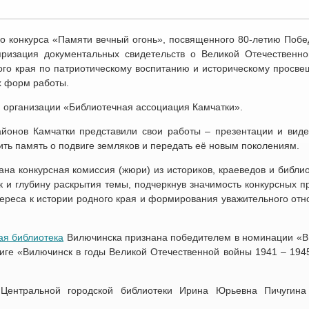
го конкурса «Памяти вечный огонь», посвященного 80-летию Побе
яризация документальных свидетельств о Великой Отечественно
ого края по патриотическому воспитанию и историческому просве
х форм работы.
 организации «Библиотечная ассоциация Камчатки».
йонов Камчатки представили свои работы – презентации и виде
ить память о подвиге земляков и передать её новым поколениям.
на конкурсная комиссия (жюри) из историков, краеведов и библио
 и глубину раскрытия темы, подчеркнув значимость конкурсных пр
тереса к истории родного края и формирования уважительного отн
ая библиотека
Вилючинска признана победителем в номинации «В
иге «Вилючинск в годы Великой Отечественной войны 1941 – 1945
 Центральной городской библиотеки Ирина Юрьевна Пичугин