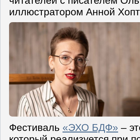
читателей с писателем Оль
иллюстратором Анной Хопт
Фестиваль
«ЭХО БДФ»
– эт
который реализуется при п