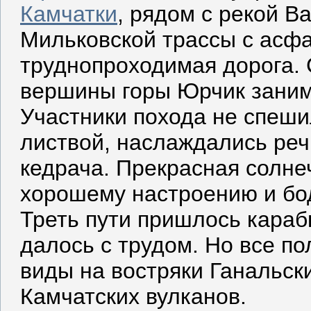
Камчатк
и
, рядом с рекой В
Мильковской трассы с асфа
труднопроходимая дорога. 
вершины горы Юрчик заним
Участники похода не спеши
листвой, наслаждались реч
кедрача. Прекрасная солне
хорошему настроению и бо
Треть пути пришлось караб
далось с трудом. Но все п
виды на востряки Ганальск
Камчатских вулканов.