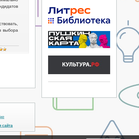
ндидатов
твовать,
з выбора
бке
я сайта