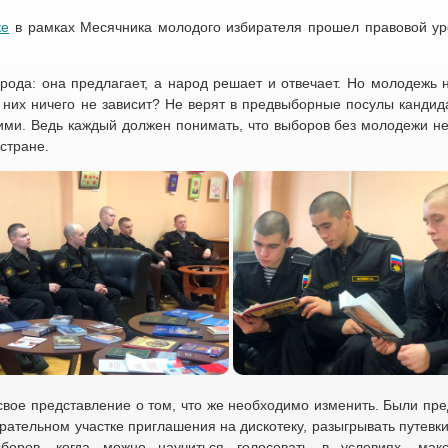
ке
в рамках Месячника молодого избирателя прошел правовой ур
рода: она предлагает, а народ решает и отвечает. Но молодежь н
т них ничего не зависит? Не верят в предвыборные посулы кандид
ими. Ведь каждый должен понимать, что выборов без молодежи не 
стране.
 свое представление о том, что же необходимо изменить. Были пр
ательном участке приглашения на дискотеку, разыгрывать путевки
оров, когда можно научиться голосовать в условиях, мак