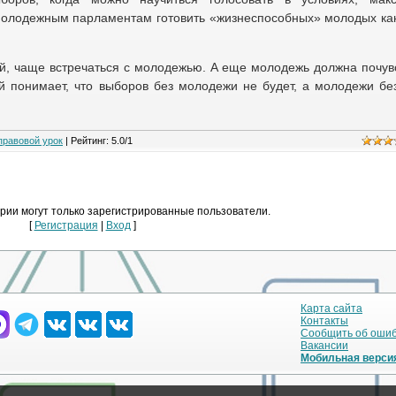
молодежным парламентам готовить «жизнеспособных» молодых ка
й, чаще встречаться с молодежью. А еще молодежь должна почувс
й понимает, что выборов без молодежи не будет, а молодежи бе
правовой урок
|
Рейтинг
:
5.0
/
1
рии могут только зарегистрированные пользователи.
[
Регистрация
|
Вход
]
Карта сайта
Контакты
Сообщить об оши
Вакансии
Мобильная верси