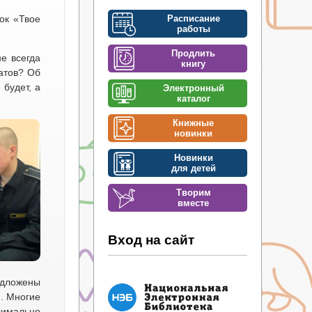
ок «Твое
Расписание
работы
Продлить
е всегда
книгу
атов? Об
будет, а
Электронный
каталог
Книжные
новинки
Новинки
для детей
Творим
вместе
Вход на сайт
едложены
. Многие
симально