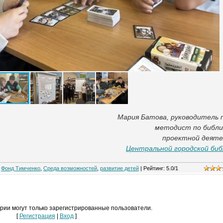
Мария Батова, руководитель 
методист по библ
проектной деят
Центральной городской би
,
Фонд Тимченко
,
Среда возможностей
,
развитие детей
|
Рейтинг
:
5.0
/
1
рии могут только зарегистрированные пользователи.
[
Регистрация
|
Вход
]