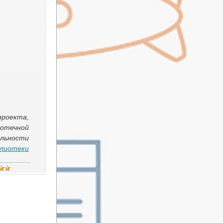
проекта,
иотечной
ельности
блиотеки