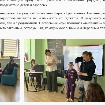
м командам предстояло сразиться в нескольких раундах, 
модействие детей и взрослых.
ентральной городской библиотеки Лариса Григорьевна Тимченко, о
дростков является их зависимость от гаджетов. В результате 
ами, так и с родителями. Настольные игры помогают «вытащить» п
т быть открытым, остроумным, коммуникабельным и интересным то