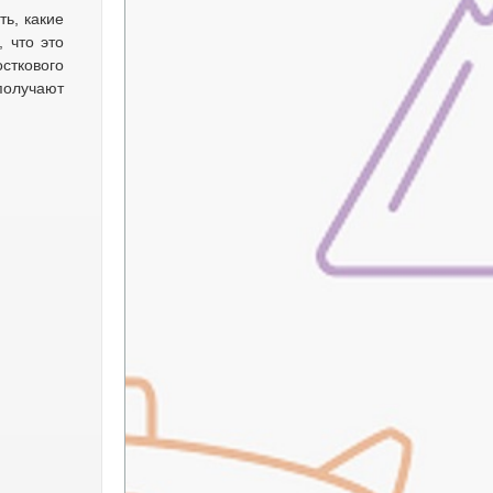
ь, какие
 что это
сткового
получают