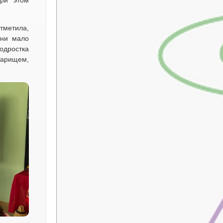
при этом
тметила,
они мало
одростка
варищем,