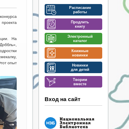
Расписание
работы
конкурса
Продлить
проекта
книгу
Электронный
ации. На
каталог
Доббль»,
одростки
Книжные
новинки
мекалку,
Этот опыт
Новинки
для детей
Творим
вместе
Вход на сайт