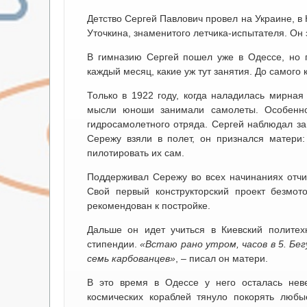
Детство Сергей Павлович провел на Украине, в
Уточкина, знаменитого летчика-испытателя. Он 
В гимназию Сергей пошел уже в Одессе, но 
каждый месяц, какие уж тут занятия. До самого
Только в 1922 году, когда наладилась мирная
мысли юноши занимали самолеты. Особенно
гидросамолетного отряда. Сергей наблюдал за 
Сережу взяли в полет, он признался матери
пилотировать их сам.
Поддерживал Сережу во всех начинаниях отчи
Свой первый конструкторский проект безмот
рекомендован к постройке.
Дальше он идет учиться в Киевский политех
стипендии.
«Встаю рано утром, часов в 5. Бе
семь карбованцев»
, – писал он матери.
В это время в Одессе у него осталась нев
космических кораблей тянуло покорять любы