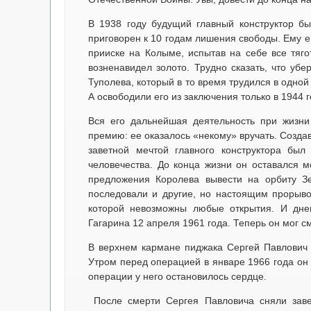
В 1938 году будущий главный конструктор бы
приговорен к 10 годам лишения свободы. Ему ещ
прииске на Колыме, испытав на себе все тяго
возненавидел золото. Трудно сказать, что уб
Туполева, который в то время трудился в одной
А освободили его из заключения только в 1944 
Вся его дальнейшая деятельность при жизни
премию: ее оказалось «некому» вручать. Созда
заветной мечтой главного конструктора был
человечества. До конца жизни он оставался м
предложения Королева вывести на орбиту З
последовали и другие, но настоящим прорыво
которой невозможны любые открытия. И дн
Гагарина 12 апреля 1961 года. Теперь он мог с
В верхнем кармане пиджака Сергей Павлович в
Утром перед операцией в январе 1966 года он 
операции у него остановилось сердце.
После смерти Сергея Павловича сняли завес