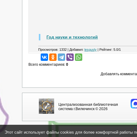
Год науки и технологий
Просмотров
:
1332
|
Добавил
:
lesgusly
|
Рейтинг
:
5.0
/
1
Всего комментариев
:
0
Добавлять коммента
Централизованная библиотечная
система г.Вилючинск © 2026
Этот сайт использует файлы cookies для более комфортной работы п