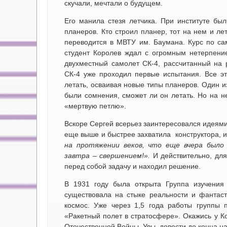
скучали, мечтали о будущем.
Его манила стезя летчика. При институте бы
планеров. Кто строил планер, тот на нем и ле
переводится в МВТУ им. Баумана. Курс по са
студент Королев ждал с огромным нетерпени
двухместный самолет СК-4, рассчитанный на р
СК-4 уже проходил первые испытания. Все э
летать, осваивая новые типы планеров. Один и
были сомнения, сможет ли он летать. Но на 
«мертвую петлю».
Вскоре Сергей всерьез заинтересовался идеями
еще выше и быстрее захватила конструктора, 
на протяжении веков, что еще вчера было 
завтра – свершением!».
И действительно, для
перед собой задачу и находил решение.
В 1931 году была открыта Группа изучения 
существовала на стыке реальности и фантаст
космос. Уже через 1,5 года работы группы 
«Ракетный полет в стратосфере». Окажись у Ко
Отечественной Войны. Увы, довести до конца н