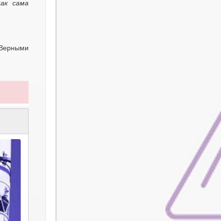
как сама
 Верными