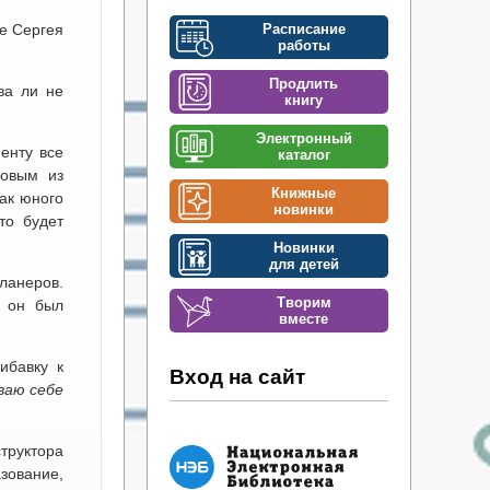
е Сергея
Расписание
работы
Продлить
ва ли не
книгу
Электронный
енту все
каталог
новым из
Книжные
как юного
новинки
то будет
Новинки
для детей
ланеров.
Творим
и он был
вместе
ибавку к
Вход на сайт
ваю себе
труктора
зование,