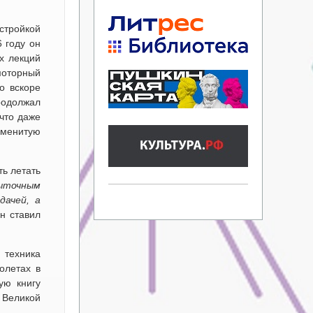
стройкой
6 году он
х лекций
моторный
о вскоре
родолжал
 что даже
аменитую
ть летать
быточным
дачей, а
н ставил
 техника
олетах в
ую книгу
 Великой