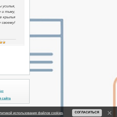
 усилья,
 и тьму,
е крылья
 своему!
бке
я сайта
СОГЛАСИТЬСЯ
литикой использования файлов cookies
.