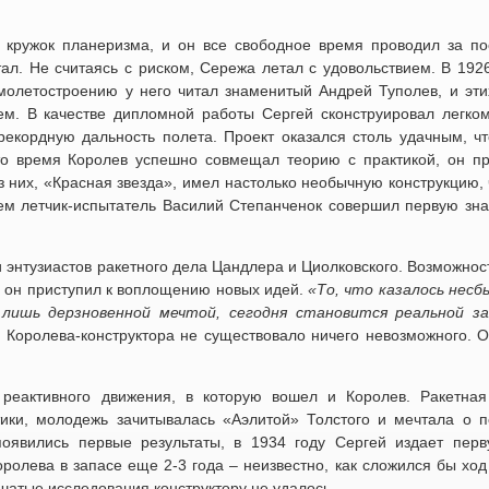
л кружок планеризма, и он все свободное время проводил за по
тал. Не считаясь с риском, Сережа летал с удовольствием. В 192
молетостроению у него читал знаменитый Андрей Туполев, и эти
ем. В качестве дипломной работы Сергей сконструировал легко
екордную дальность полета. Проект оказался столь удачным, чт
то время Королев успешно совмещал теорию с практикой, он п
з них, «Красная звезда», имел настолько необычную конструкцию,
нем летчик-испытатель Василий Степанченок совершил первую зн
 энтузиастов ракетного дела Цандлера и Циолковского. Возможнос
и он приступил к воплощению новых идей.
«То, что казалось нес
лишь дерзновенной мечтой, сегодня становится реальной за
 Королева-конструктора не существовало ничего невозможного. О
реактивного движения, в которую вошел и Королев. Ракетная
ики, молодежь зачитывалась «Аэлитой» Толстого и мечтала о п
появились первые результаты, в 1934 году Сергей издает перв
ролева в запасе еще 2-3 года – неизвестно, как сложился бы ход
ачатые исследования конструктору не удалось.