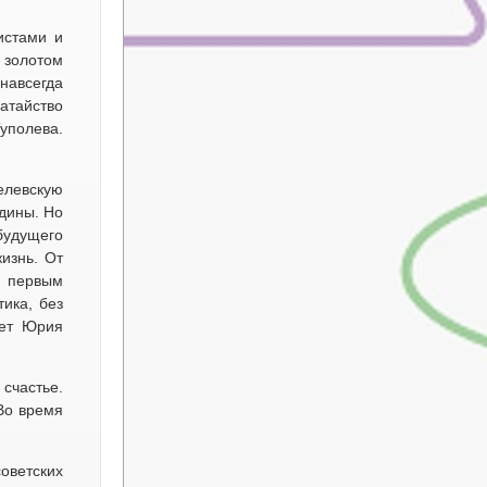
истами и
а золотом
навсегда
атайство
Туполева.
елевскую
дины. Но
будущего
изнь. От
а первым
ика, без
лет Юрия
счастье.
 Во время
оветских