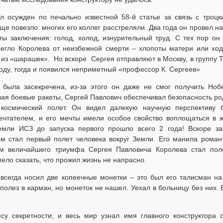
л осужден по печально известной 58-й статье за связь с троцк
е повезло: многих его коллег расстреляли. Два года он провел н
ты заключения: голод, холод, изнурительный труд. С тех пор он 
ерегло Королева от неизбежной смерти – хлопоты матери или ход
 из «шарашек». Но вскоре Сергея отправляют в Москву, в группу 
году, тогда и появился неприметный «профессор К. Сергеев»
 была засекречена, из-за этого он даже не смог получить Ноб
вая боевые ракеты, Сергей Павлович обеспечивал безопасность ро
 космический полет. Он видел далекую научную перспективу 
ечтателем, и его мечты имели особое свойство воплощаться в ж
емли ИСЗ до запуска первого прошло всего 2 года! Вскоре з
м стал первый полет человека вокруг Земли. Его манила романт
ем величайшего триумфа Сергея Павловича Королева стал по
мело сказать, что прожил жизнь не напрасно.
сегда носил две копеечные монетки – это был его талисман на 
полез в карман, но монеток не нашел. Уехал в больницу без них.
у секретности, и весь мир узнал имя главного конструктора с