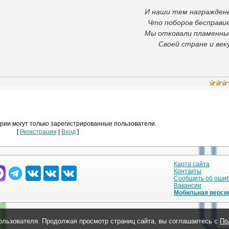
И наши тем награждены
Что поборов бесправие
Мы отковали пламенны
Своей стране и веку
рии могут только зарегистрированные пользователи.
[
Регистрация
|
Вход
]
Карта сайта
Контакты
Сообщить об оши
Вакансии
Мобильная верси
ользователя. Продолжая просмотр страниц сайта, вы соглашаетесь с
По