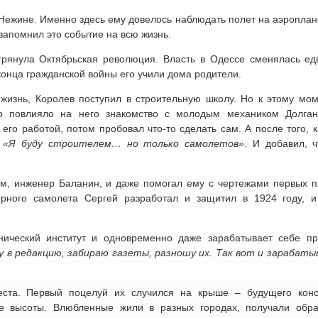
 Нежине. Именно здесь ему довелось наблюдать полет на аэроплан
запомнил это событие на всю жизнь.
грянула Октябрьская революция. Власть в Одессе сменялась ед
 конца гражданской войны его учили дома родители.
 жизнь, Королев поступил в строительную школу. Но к этому мом
 повлияло на него знакомство с молодым механиком Долга
его работой, потом пробовал что-то сделать сам. А после того, 
:
«Я буду строителем… но только самолетов»
. И добавил, ч
м, инженер Баланин, и даже помогал ему с чертежами первых п
орного самолета Сергей разработал и защитил в 1924 году, 
нический институт и одновременно даже зарабатывает себе пр
гу в редакцию, забираю газеты, разношу их. Так вот и зарабаты
еста. Первый поцелуй их случился на крыше – будущего конс
е высоты. Влюбленные жили в разных городах, получали обра