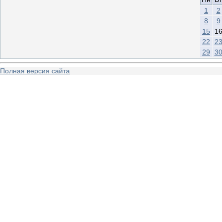
1
2
8
9
15
1
22
2
29
3
Полная версия сайта