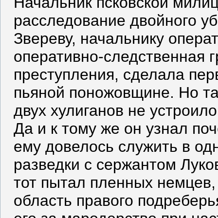
Начальник псковской милиц
расследование двойного у
Звереву, начальнику опера
оперативно-следственная г
преступления, сделала пер
пьяной поножовщине. Но та
двух хулиганов не устроил
Да и к тому же он узнал по
ему довелось служить в од
разведки с сержантом Луко
тот пытал пленных немцев,
область правого подреберь