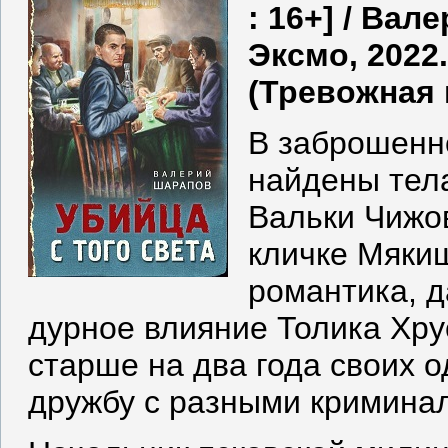
: 16+] / Вал
Эксмо, 2022. 
(Тревожная в
В заброшенн
найдены тела
Вальки Чижо
кличке Мякиш
романтика, д
дурное влияние Толика Хру
старше на два года своих 
дружбу с разными кримина