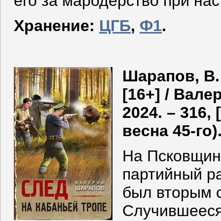
его за мародерство при на
Хранение:
ЦГБ
,
Ф1
.
Шарапов, В. 
[16+] / Вал
2024. – 316, 
весна 45-го)
На Псковщин
партийный р
был вторым 
Случившееся