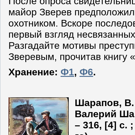
После опроса свидетельниц
майор Зверев предположил,
охотником. Вскоре последо
первый взгляд несвязанных
Разгадайте мотивы престу
Зверевым, прочитав книгу 
Хранение:
Ф1
,
Ф6
.
Шарапов, В. 
Валерий Шар
– 316, [4] с.