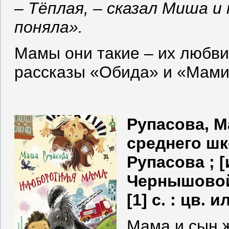
– Тёплая, – сказал Миша и
поняла».
Мамы они такие – их любви 
рассказы «Обида» и «Мами
Рупасова, М
среднего шк
Рупасова ; 
Чернышовой].
[1] с. : цв. 
Мама и сын ж