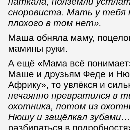
наткала, полземли устлат
сноровиста. Мать у тебя 
плохого в том нет».
Маша обняла маму, поцело
мамины руки.
А ещё «Мама всё понимает
Маше и друзьям Феде и Ню
Африку», то увлёкся и сил
нечаянно превратился в т
охотника, потом из охотни
Нюшу и защёлкал зубами
разбираться в подробностях