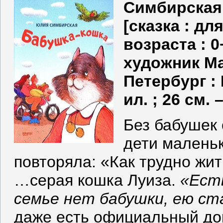
Симбирская,
[сказка : д
возраста : 
художник Ма
Петербург : К
ил. ; 26 см.
Без бабушек 
дети маленьк
повторяла: «Как трудно жит
…серая кошка Луиза.
«Есть
семье нет бабушки, ею ст
даже есть официальный до