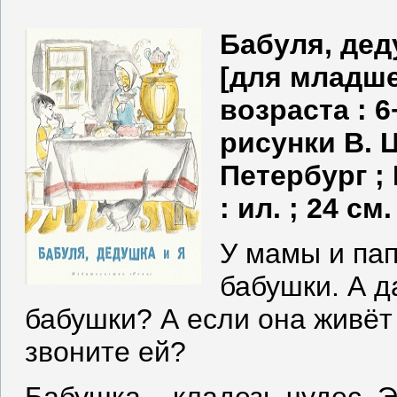
Бабуля, деду
[для младше
возраста : 6+
рисунки В. Ц
Петербург ; М
: ил. ; 24 см
У мамы и пап
бабушки. А д
бабушки? А если она живёт 
звоните ей?