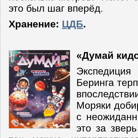
это был шаг вперёд.
Хранение:
ЦДБ
.
«Думай кидс»
Экспедиция
Беринга терп
впоследст
Моряки доби
с неожиданн
это за звер