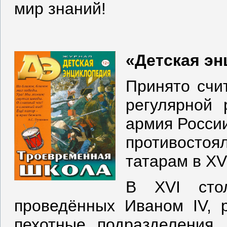
мир знаний!
«Детская энц
Принято счи
регулярной 
армия России
противостоя
татарам в XV
В XVI стол
проведённых Иваном IV, 
пехотные подразделения,