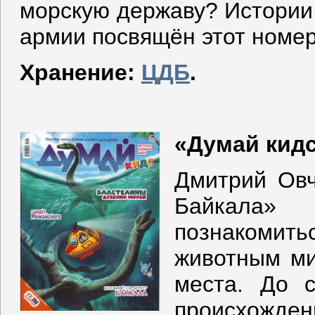
морскую державу? Истории 
армии посвящён этот номер
Хранение:
ЦДБ
.
«Думай кидс»
Дмитрий Овч
Байкала»
познакомить
животным ми
места. До 
происхожден