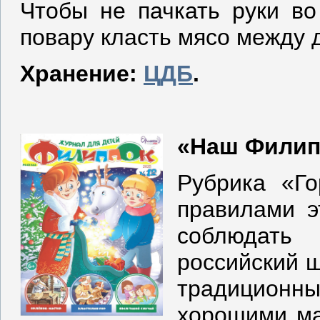
Чтобы не пачкать руки во
повару класть мясо между 
Хранение:
ЦДБ
.
«Наш Филипп
Рубрика «Го
правилами э
соблюдат
российский ш
традицион
хорошими ма