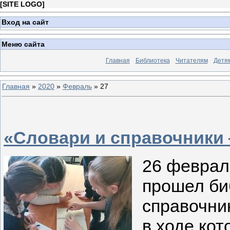
[
SITE LOGO
]
Вход на сайт
Меню сайта
Главная
Библиотека
Читателям
Детя
Главная
»
2020
»
Февраль
»
27
«Словари и справочники
26 феврал
прошел би
справочни
в ходе ко