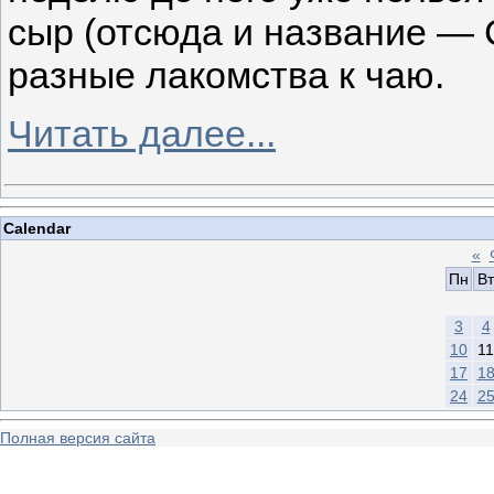
сыр (отсюда и название — С
разные лакомства к чаю.
Читать далее...
Calendar
«
Пн
Вт
3
4
10
11
17
1
24
2
Полная версия сайта