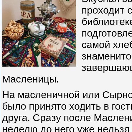
проходит с
библиотек
подготовл
самой хлеб
знаменито
завершающ
Масленицы.
На масленичной или Сырно
было принято ходить в гост
друга. Сразу после Маслен
неделю до него уже нельзя 