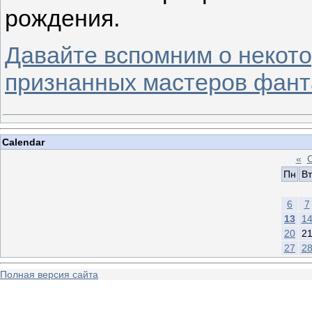
рождения.
Давайте вспомним о некото
признанных мастеров фант
Calendar
«
Пн
Вт
6
7
13
1
20
2
27
2
Полная версия сайта