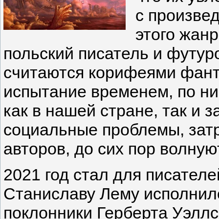
с произве
этого жанр
польский писатель и футур
считаются корифеями фант
испытание временем, по н
как в нашей стране, так и 
социальные проблемы, зат
авторов, до сих пор волную
2021 год стал для писател
Станиславу Лему исполнило
поклонники Герберта Уэллса