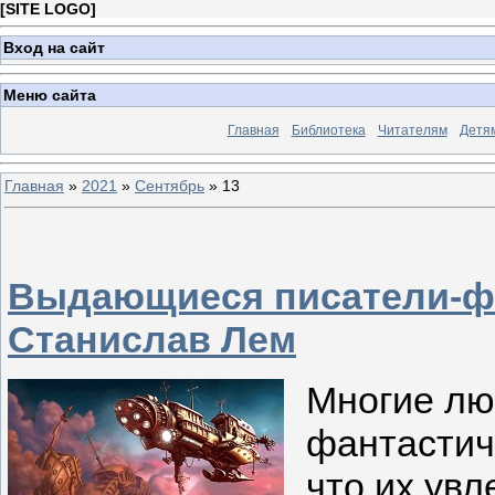
[
SITE LOGO
]
Вход на сайт
Меню сайта
Главная
Библиотека
Читателям
Детя
Главная
»
2021
»
Сентябрь
»
13
Выдающиеся писатели-фа
Станислав Лем
Многие лю
фантастич
что их ув