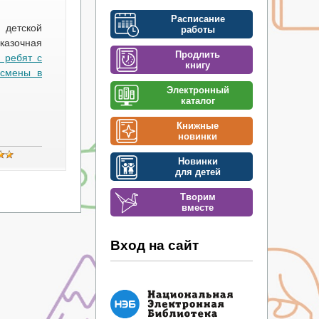
Расписание
 детской
работы
казочная
Продлить
 ребят с
книгу
 смены в
Электронный
каталог
Книжные
новинки
Новинки
для детей
Творим
вместе
Вход на сайт