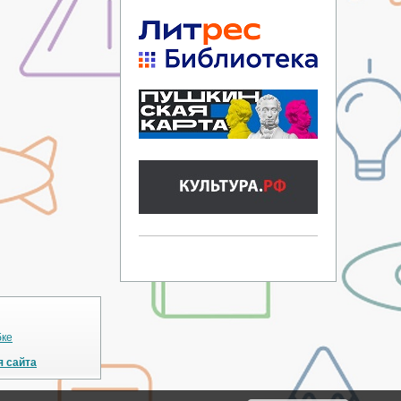
бке
я сайта