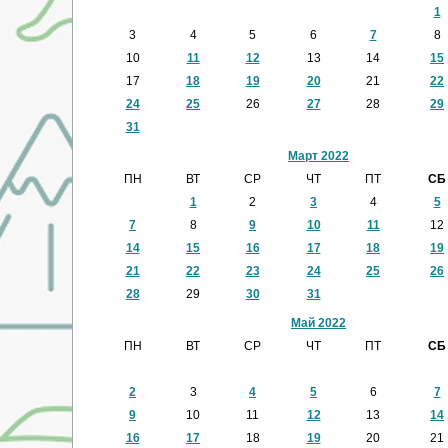
1
3
4
5
6
7
8
10
11
12
13
14
15
17
18
19
20
21
22
24
25
26
27
28
29
31
Март 2022
ПН
ВТ
СР
ЧТ
ПТ
СБ
1
2
3
4
5
7
8
9
10
11
12
14
15
16
17
18
19
21
22
23
24
25
26
28
29
30
31
Май 2022
ПН
ВТ
СР
ЧТ
ПТ
СБ
2
3
4
5
6
7
9
10
11
12
13
14
16
17
18
19
20
21