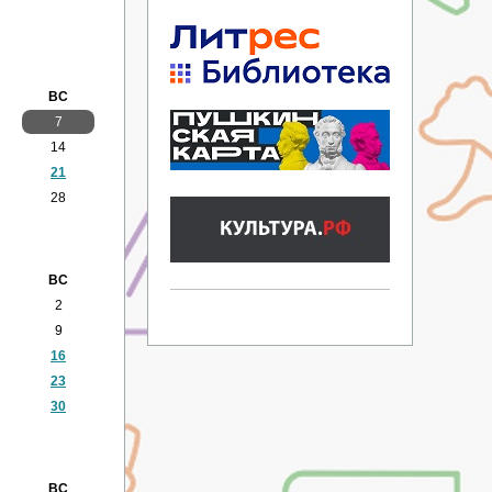
ВС
7
14
21
28
ВС
2
9
16
23
30
ВС