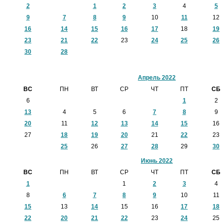
2
1
2
3
4
5
9
7
8
9
10
11
12
16
14
15
16
17
18
19
23
21
22
23
24
25
26
30
28
Апрель 2022
ВС
ПН
ВТ
СР
ЧТ
ПТ
СБ
6
1
2
13
4
5
6
7
8
9
20
11
12
13
14
15
16
27
18
19
20
21
22
23
25
26
27
28
29
30
Июнь 2022
ВС
ПН
ВТ
СР
ЧТ
ПТ
СБ
1
1
2
3
4
8
6
7
8
9
10
11
15
13
14
15
16
17
18
22
20
21
22
23
24
25