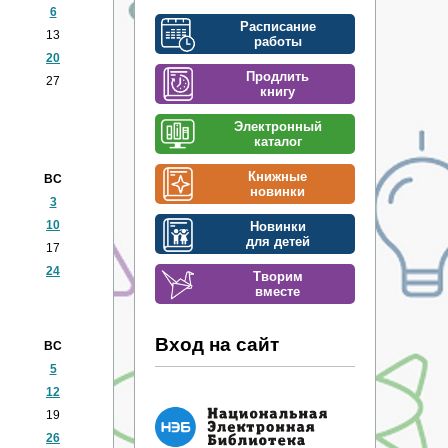
6
Расписание
13
работы
20
Продлить
27
книгу
Электронный
каталог
Книжные
ВС
новинки
3
10
Новинки
для детей
17
24
Творим
вместе
Вход на сайт
ВС
5
12
19
26