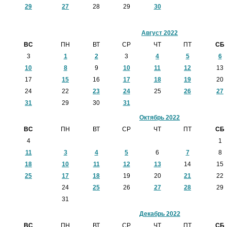
29
27
28
29
30
Август 2022
ВС
ПН
ВТ
СР
ЧТ
ПТ
СБ
3
1
2
3
4
5
6
10
8
9
10
11
12
13
17
15
16
17
18
19
20
24
22
23
24
25
26
27
31
29
30
31
Октябрь 2022
ВС
ПН
ВТ
СР
ЧТ
ПТ
СБ
4
1
11
3
4
5
6
7
8
18
10
11
12
13
14
15
25
17
18
19
20
21
22
24
25
26
27
28
29
31
Декабрь 2022
ВС
ПН
ВТ
СР
ЧТ
ПТ
СБ