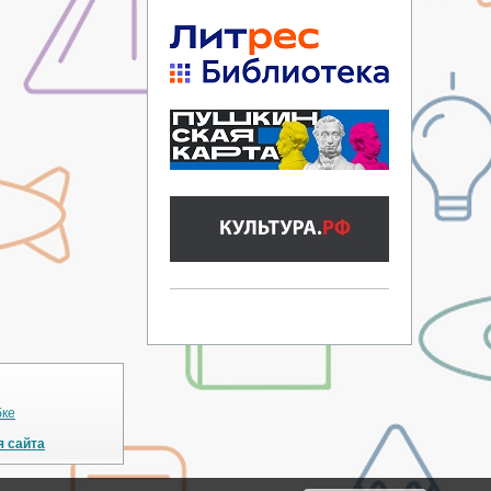
бке
я сайта