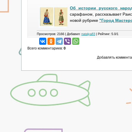
Об истории русского наро
сарафаном, рассказывает Раис
новой рубрике
"Город Мастер
Просмотров
:
2166
|
Добавил
:
natalya83
|
Рейтинг
:
5.0
/
1
Всего комментариев
:
0
Добавлять коммента