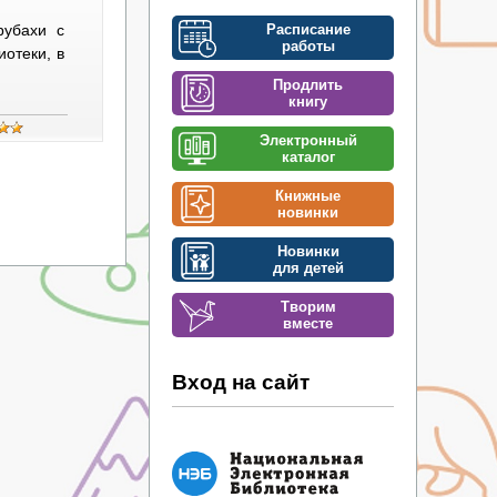
Расписание
рубахи с
работы
отеки, в
Продлить
книгу
Электронный
каталог
Книжные
новинки
Новинки
для детей
Творим
вместе
Вход на сайт