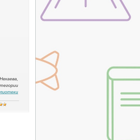
Нехаева,
атегории
блиотеки