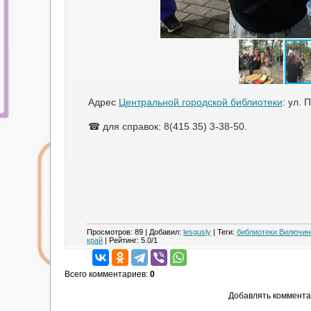
Адрес
Центральной городской библиотеки
: ул. 
☎ для справок: 8(415 35) 3-38-50.
Просмотров
:
89
|
Добавил
:
lesgusly
|
Теги
:
библиотеки Вилючин
край
|
Рейтинг
:
5.0
/
1
Всего комментариев
:
0
Добавлять коммента