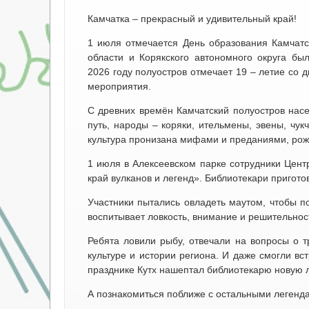
Камчатка – прекрасный и удивительный край!
1 июля отмечается День образования Камчатск
области и Корякского автономного округа бы
2026 году полуостров отмечает 19 – летие со 
мероприятия.
С древних времён Камчатский полуостров насе
путь, народы – коряки, ительмены, эвены, чу
культура пронизана мифами и преданиями, рож
1 июля в Алексеевском парке сотрудники Цент
край вулканов и легенд». Библиотекари пригото
Участники пытались овладеть маутом, чтобы пой
воспитывает ловкость, внимание и решительнос
Ребята ловили рыбу, отвечали на вопросы о т
культуре и истории региона. И даже смогли вс
празднике Кутх нашептал библиотекарю новую л
А познакомиться поближе с остальными легенда