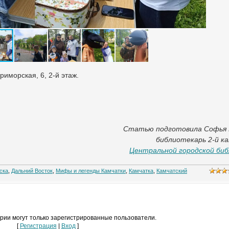
Приморская, 6, 2-й этаж.
Статью подготовила Софья 
библиотекарь 2-й к
Центральной городской би
ска
,
Дальний Восток
,
Мифы и легенды Камчатки
,
Камчатка
,
Камчатский
рии могут только зарегистрированные пользователи.
[
Регистрация
|
Вход
]