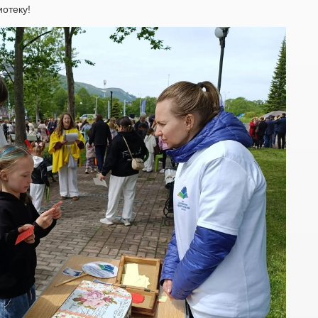
иотеку!