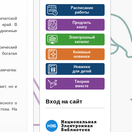
Расписание
работы
мчатской
Продлить
 край. В
книгу
аздничные
Электронный
каталог
рический
Книжные
 богатая
новинки
Новинки
амчатка:
для детей
Творим
вместе
ает, но и
Вход на сайт
есного о
тока. На