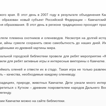
ого края. В этот день в 2007 году в результате объединения Ка
л образован новый субъект Российской Федерации – Камчатский
дня образования. В этот день в регионе традиционно проходят пр
ляли племена охотников и оленеводов. Несмотря на долгий исто
кчи, айны сумели сохранить свою самобытность до наших дней. Их
дёнными из древней картины мира.
ральной городской библиотеки провели для ребят мероприятие «К
вили для ребят активные игры и интересные викторины о Камчатке.
мать оленей и отвести их в стадо. Такая игра не только развлек
ть – качества, необходимые каждому оленеводу.
радициях, природе, животных Камчатки. Дети узнали много интер
третиться с Кутхом – древним покровителем народов Дальнего Вос
егенду.
ми Камчатки можно на сайте библиотеки.