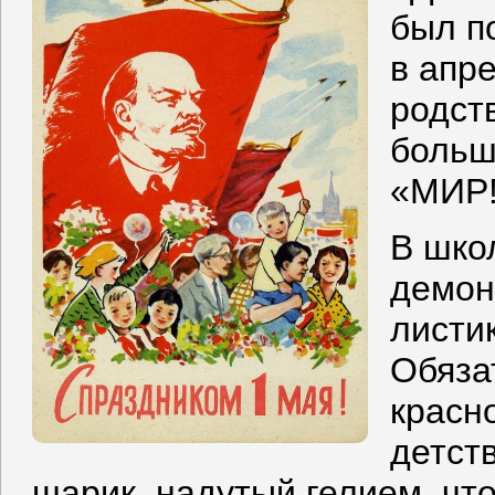
был п
в апр
родст
больш
«МИР!
В шко
демон
листи
Обяза
красно
детст
шарик, надутый гелием, чт