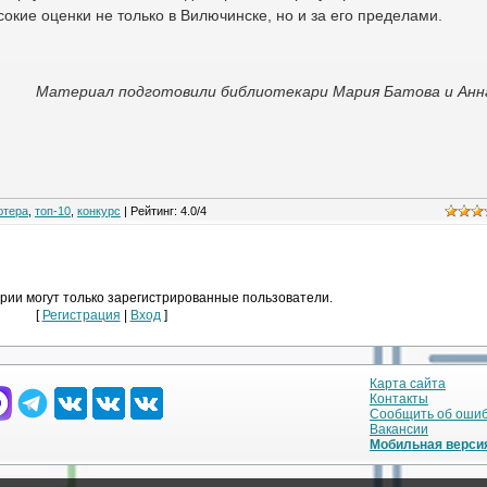
окие оценки не только в Вилючинске, но и за его пределами.
Материал подготовили библиотекари Мария Батова и Анн
ютера
,
топ-10
,
конкурс
|
Рейтинг
:
4.0
/
4
рии могут только зарегистрированные пользователи.
[
Регистрация
|
Вход
]
Карта сайта
Контакты
Сообщить об оши
Вакансии
Мобильная верси