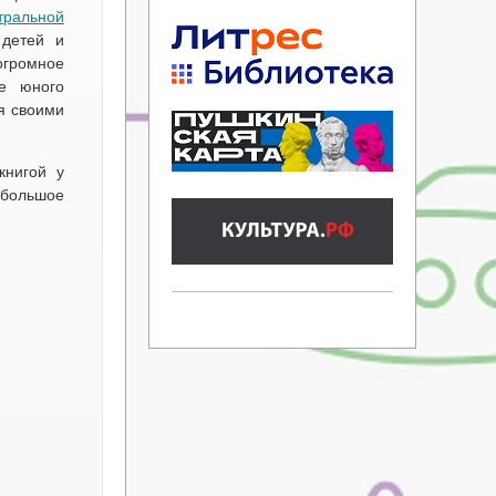
тральной
 детей и
огромное
се юного
я своими
книгой у
большое