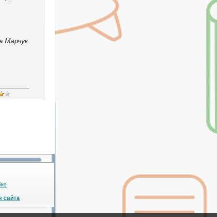
а Марчук
бке
я сайта