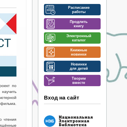
Расписание
работы
Продлить
книгу
Электронный
каталог
Книжные
новинки
Новинки
для детей
Творим
вместе
роект по
 научить
Вход на сайт
ьютерной
тфильма.
о чтения
вящённые