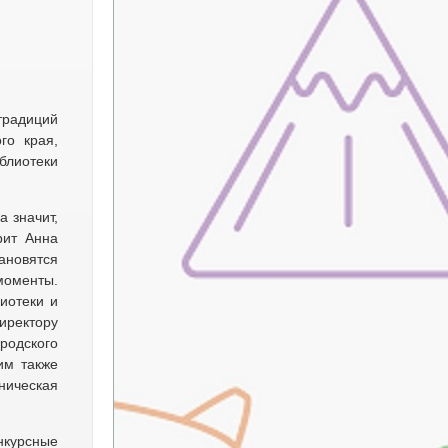
традиций
го края,
блиотеки
 значит,
рит Анна
тановятся
моменты.
иотеки и
иректору
родского
им также
ническая
нкурсные