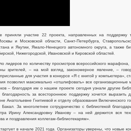
е приняли участие 22 проекта, направленных на поддержку 
осквы и Московской области, Санкт-Петербурга, Ставропольско
стана и Якутии, Ямало-Ненецкого автономного округа, а также би
бирской, Нижегородской, Ивановской и Кировской областей.
ло лидеров по количеству просмотров всероссийского марафона, а
ны зрителей, – на мой взгляд, закономерное явление, – гово
присланные для участия в конкурсе «Я с книгой у компьютера», с
ения позволил максимально «отшлифовать» все организационные 
ов – благодаря им о нашем проекте сегодня узнали другие библ
 благодарность за всестороннюю поддержку хочется выразить д
е Анатольевне Гнитиевой и отделу образования Вилючинского го
 Бакал. За многолетнее сотрудничество с библиотекой благодар
тра Ирину Александровну Иванову – на ней держится вся тех
ова и поздравления коллегам-библиотекарям».
тартует в начале 2021 года. Организаторы уверены, что новые ко