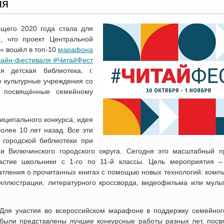
ля
щего 2020 года стала для
, что проект Центральной
а» вошёл в топ-10
марафона
лайн-фестиваля #ЧитайФест
я детская библиотека, г.
е культурные учреждения со
, посвящённые семейному
иципального конкурса, идея
олее 10 лет назад. Все эти
 городской библиотеки при
и Вилючинского городского округа. Сегодня это масштабный п
астие школьники с 1-го по 11-й классы. Цель мероприятия –
атления о прочитанных книгах с помощью новых технологий: комп
 иллюстрации, литературного кроссворда, видеофильма или муль
Для участия во всероссийском марафоне в поддержку семейног
были представлены лучшие конкурсные работы разных лет, пос