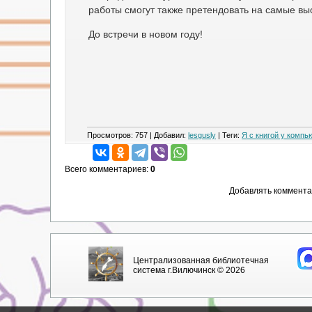
работы смогут также претендовать на самые выс
До встречи в новом году!
Просмотров
:
757
|
Добавил
:
lesgusly
|
Теги
:
Я с книгой у компь
Всего комментариев
:
0
Добавлять коммента
Централизованная библиотечная
система г.Вилючинск © 2026