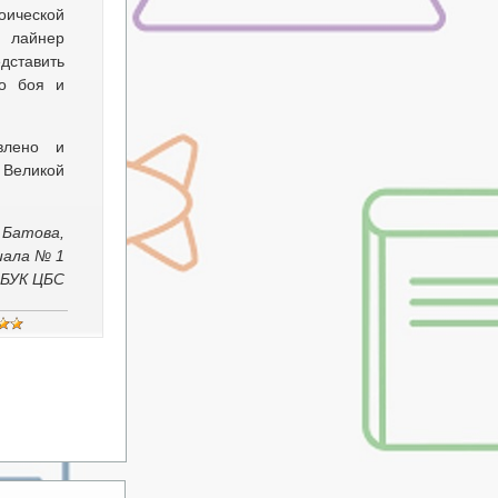
оической
н лайнер
дставить
го боя и
влено и
 Великой
 Батова,
иала № 1
БУК ЦБС