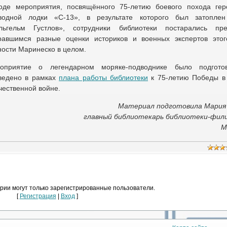
оде мероприятия, посвящённого 75-летию боевого похода гер
водной лодки «С-13», в результате которого был затопле
льгельм Густлов», сотрудники библиотеки постарались пре
равшимся разные оценки историков и военных экспертов это
ности Маринеско в целом.
оприятие о легендарном моряке-подводнике было подгото
ведено в рамках
плана работы библиотеки
к 75-летию Победы в
чественной войне.
Материал подготовила Мария
главный библиотекарь библиотеки-фил
М
рии могут только зарегистрированные пользователи.
[
Регистрация
|
Вход
]