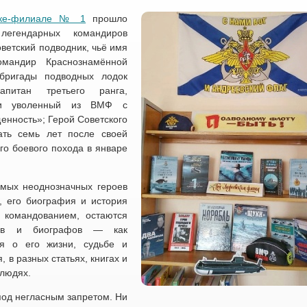
еке-филиале № 1
прошло
егендарных командиров
ветский подводник, чьё имя
омандир Краснознамённой
бригады подводных лодок
апитан третьего ранга,
 и уволенный из ВМФ с
енность»; Герой Советского
ать семь лет после своей
ого боевого похода в январе
мых неоднозначных героев
, его биография и история
 командованием, остаются
ков и биографов — как
ия о его жизни, судьбе и
, в разных статьях, книгах и
 людях.
под негласным запретом. Ни