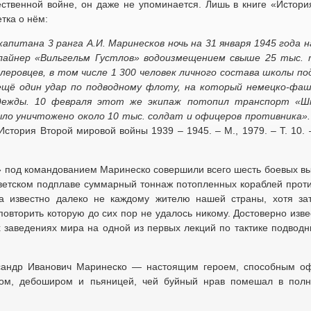
ственной войне, он даже не упоминается. Лишь в книге «Истори
тка о нём:
апитана 3 ранга А.И. Маринесков ночь на 31 января 1945 года н
лайнер «Вильгельм Густлов» водоизмещением свыше 25 тыс. 
леровцев, в том числе 1 300 человек личного состава школы по
ещё один удар по подводному флоту, на который немецко-фа
адежды. 10 февраля этот же экипаж потопил транспорт «Ш
было уничтожено около 10 тыс. солдат и офицеров противника»
История Второй мировой войны 1939 – 1945. – М., 1979. – Т. 10. 
» под командованием Маринеско совершили всего шесть боевых в
ветском подплаве суммарный тоннаж потопленных кораблей проти
а известно далеко не каждому жителю нашей страны, хотя за
повторить которую до сих пор не удалось никому. Достоверно изве
 заведениях мира на одной из первых лекций по тактике подводн
сандр Иванович Маринеско — настоящим героем, способным о
ом, дебоширом и пьяницей, чей буйный нрав помешал в пол