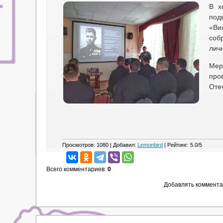
В х
под
«Ви
соб
лич
Мер
про
Оте
Просмотров
:
1080
|
Добавил
:
Lemonbird
|
Рейтинг
:
5.0
/
5
Всего комментариев
:
0
Добавлять коммента