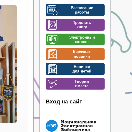
Расписание
работы
Продлить
книгу
Электронный
каталог
Книжные
новинки
Новинки
для детей
Творим
вместе
Вход на сайт