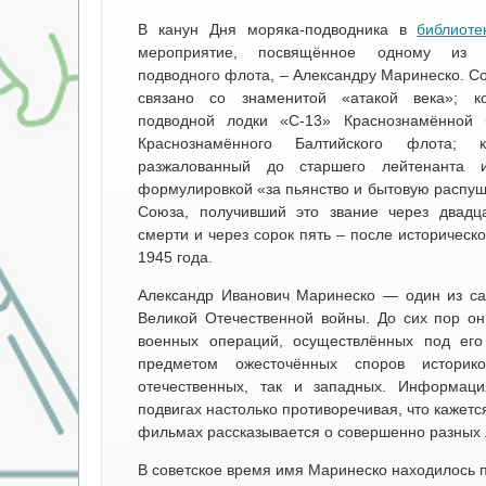
В канун Дня моряка-подводника в
библиот
мероприятие, посвящённое одному из л
подводного флота, – Александру Маринеско. Со
связано со знаменитой «атакой века»; к
подводной лодки «С-13» Краснознамённой 
Краснознамённого Балтийского флота; к
разжалованный до старшего лейтенанта
формулировкой «за пьянство и бытовую распущ
Союза, получивший это звание через двадц
смерти и через сорок пять – после историческ
1945 года.
Александр Иванович Маринеско — один из са
Великой Отечественной войны. До сих пор он
военных операций, осуществлённых под его
предметом ожесточённых споров истори
отечественных, так и западных. Информац
подвигах настолько противоречивая, что кажется
фильмах рассказывается о совершенно разных
В советское время имя Маринеско находилось 