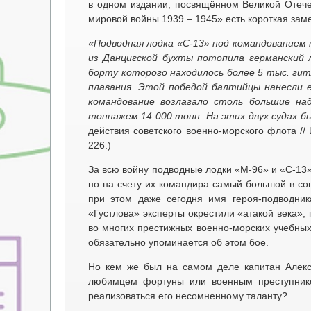
в одном издании, посвящённом Великой Отече
мировой войны 1939 – 1945» есть короткая заме
«Подводная лодка «С-13» под командованием к
из Данцигской бухты потопила германский 
борту которого находилось более 5 тыс. гит
плавания. Этой победой балтийцы нанесли 
командование возлагало столь большие н
тоннажем 14 000 тонн. На этих двух судах 
действия советского военно-морского флота // 
226.)
За всю войну подводные лодки «М-96» и «С-13
но на счету их командира самый большой в со
при этом даже сегодня имя героя-подводник
«Густлова» эксперты окрестили «атакой века», 
во многих престижных военно-морских учебных
обязательно упоминается об этом бое.
Но кем же был на самом деле капитан Алек
любимцем фортуны или военным преступник
реализоваться его несомненному таланту?