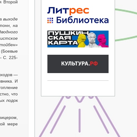
я Второй
а выходе
тонн, на
дводного
шистское
тойбен»
.
(Боевые
– С. 225-
ыходов —
вника. И
топление
стно, что
ых лодок
фицером,
ной мере