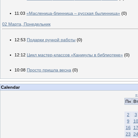
11:03
«Масленица-блинница – русская былинница»
(0)
02 Марта, Понедельник
12:53
Подарки ручной работы
(0)
12:12
Цикл мастер-классов «Каникулы в библиотеке»
(0)
10:08
Просто пришла весна
(0)
Calendar
«
Пн
Вт
2
3
9
1
16
1
23
2