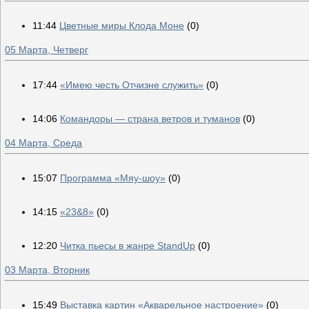
11:44
Цветные миры Клода Моне
(0)
05 Марта, Четверг
17:44
«Имею честь Отчизне служить»
(0)
14:06
Командоры — страна ветров и туманов
(0)
04 Марта, Среда
15:07
Программа «Мяу-шоу»
(0)
14:15
«23&8»
(0)
12:20
Читка пьесы в жанре StandUp
(0)
03 Марта, Вторник
15:49
Выставка картин «Акварельное настроение»
(0)