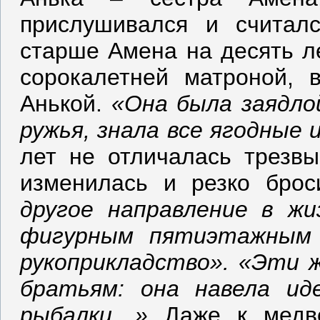
прислушивался и считал
старше Амена на десять ле
сорокалетней матроной, 
Анькой.
«Она была заядло
ружья, знала все ягодные
лет не отличалась трезв
изменилась и резко бро
другое направление в жи
фигурным пятиэтажным
рукоприкладство». «Эти 
братьям: она навела ид
рыбалки…»
Даже к медве