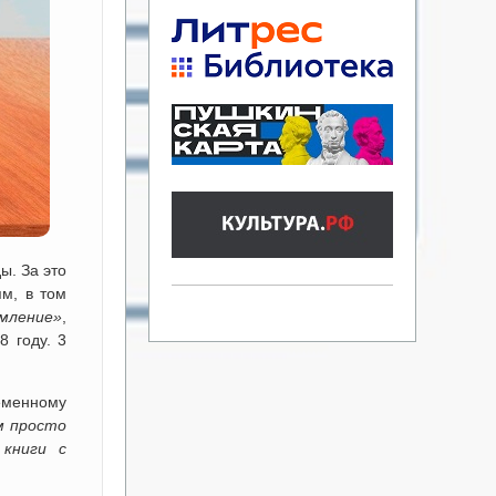
ы. За это
м, в том
мление»
,
 году. 3
еменному
м просто
 книги с