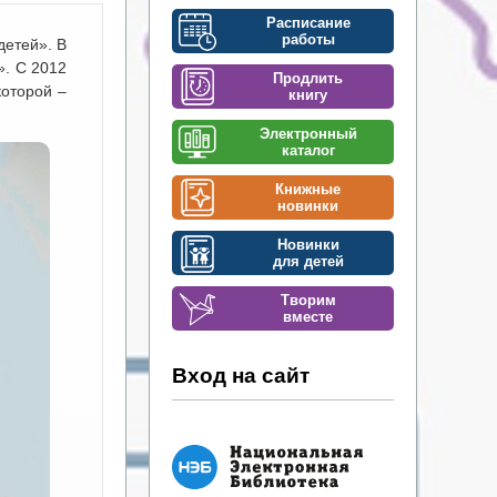
Расписание
работы
детей». В
». С 2012
Продлить
которой –
книгу
Электронный
каталог
Книжные
новинки
Новинки
для детей
Творим
вместе
Вход на сайт