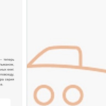
 – теперь
льманом,
ных книг.
 повсюду,
ора серия
а.