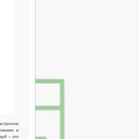
астроном
хаками и
ауб – это