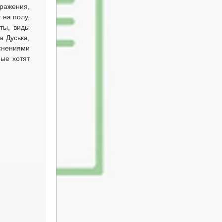
ыражения,
 на полу,
ты, виды
а Дуська,
яснениями
рые хотят