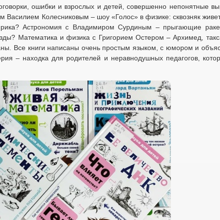
оговорки, ошибки и взрослых и детей, совершенно непонятные в
м Василием Колесниковым – шоу «Голос» в физике: сквозняк живет
Африка? Астрономия с Владимиром Сурдиным – прыгающие раке
езды? Математика и физика с Григорием Остером – Архимед, такс
аны. Все книги написаны очень простым языком, с юмором и объ
рия – находка для родителей и неравнодушных педагогов, кото