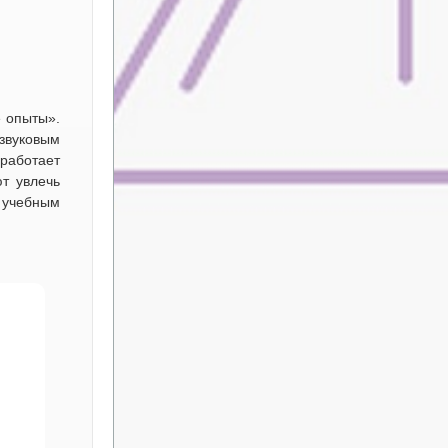
е опыты».
звуковым
 работает
ют увлечь
 учебным