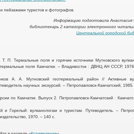
и пейзажами туристов и фотографов.
Информацию подготовила Анастасия 
библиотекарь 2 категории электронного читальн
Центральной городской би
ва Т. П. Термальные поля и горячие источники Мутновского вулка
термальные поля Камчатки. – Владивосток : ДВНЦ АН СССР, 1976.
иков А. А. Мутновский геотермальный район // Активные в
еводитель научных экскурсий. – Петропавловск-Камчатский, 1985. 
рсии по Камчатке. Выпуск 2. Петропавловск-Камчатский : Камчат
й и Горелый: вулканологам и туристам. Путеводитель. – Петроп
здательство, 1970. – 140 с.
йте в разделе «
Краеведение
».