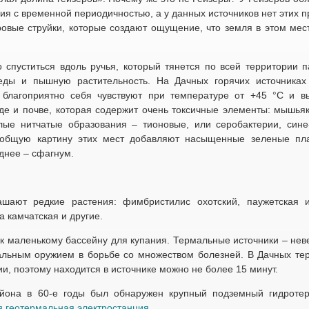
я с временной периодичностью, а у данных источников нет этих п
вые струйки, которые создают ощущение, что земля в этом мес
спуститься вдоль ручья, который тянется по всей территории 
еды и пышную растительность. На Дачных горячих источниках
благоприятно себя чувствуют при температуре от +45 °С и в
де и почве, которая содержит очень токсичные элементы: мышьяк
лые нитчатые образования – тионовые, или серобактерии, сине
в общую картину этих мест добавляют насыщенные зеленые пл
аднее – сфагнум.
шают редкие растения: фимбристилис охотский, паужетская 
 камчатская и другие.
 к маленькому бассейну для купания. Термальные источники – не
сальным оружием в борьбе со множеством болезней. В Дачных те
и, поэтому находится в источнике можно не более 15 минут.
айона в 60-е годы был обнаружен крупный подземный гидроте
я геотермальная электростанция.