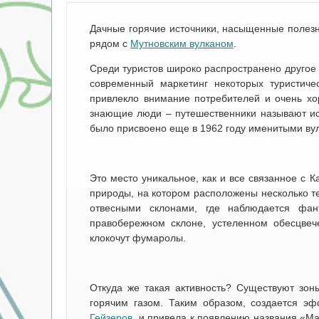
Дачные горячие источники, насыщенные полез
рядом с
Мутновским вулканом
.
Среди туристов широко распространено другое н
современный маркетинг некоторых туристич
привлекло внимание потребителей и очень хор
знающие люди – путешественники называют ис
было присвоено еще в 1962 году именитыми в
Это место уникальное, как и все связанное с 
природы, на котором расположены несколько т
отвесными склонами, где наблюдается фан
правобережном склоне, устеленном обесцвеч
клокочут фумаролы.
Откуда же такая активность? Существуют зоны
горячим газом. Таким образом, создается э
Гейзеров
, и привела к появлению названия «Ма