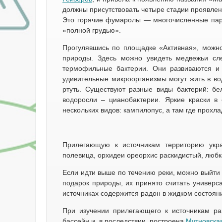
должны присутствовать четыре стадии проявлени
Это горячие фумаролы — многочисленные паро
«полной грудью».
Прогулявшись по площадке «Активная», можно 
природы. Здесь можно увидеть медвежьи сл
термофильные бактерии. Они развиваются и 
удивительные микроорганизмы могут жить в во
ртуть. Существуют разные виды бактерий: бе
водоросли – цианобактерии. Яркие краски 
нескольких видов: кампилопус, а там где прохл
Прилегающую к источникам территорию укра
полевица, орхидеи ореорхис раскидистый, любка
Если идти выше по течению реки, можно выйти
подарок природы, их принято считать универ
источниках содержится радон в жидком состояни
При изучении прилегающего к источникам р
бассейн и, в последствии, построена
Мутновска