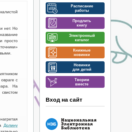
Расписание
работы
калистой
Продлить
книгу
и нет. Но
название
Электронный
каталог
 и просто
точники»
Книжные
овыми.
новинки
Новинки
для детей
амятником
Творим
 овраге с
вместе
пара. На
 свистом
Вход на сайт
 нагретая
на
Долину
язательно