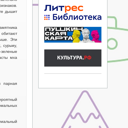
ризнаков.
те дышит
памятника
 обитают
ыше. Эти
, сурьму,
-зеленые
асты мха
и парная
вероятный
рмальных
рмальный