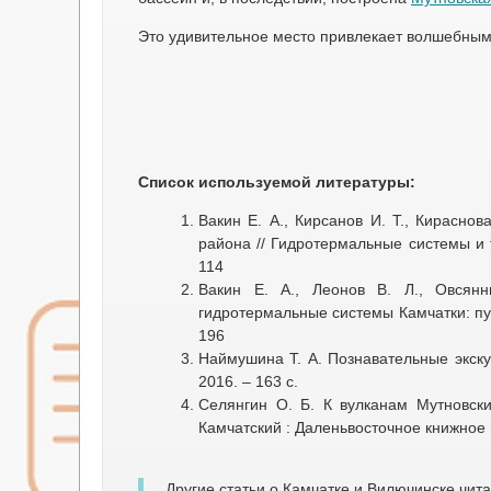
Это удивительное место привлекает волшебным
Список используемой литературы:
Вакин Е. А., Кирсанов И. Т., Кирасно
района // Гидротермальные системы и 
114
Вакин Е. А., Леонов В. Л., Овсянн
гидротермальные системы Камчатки: пут
196
Наймушина Т. А. Познавательные экску
2016. – 163 с.
Селянгин О. Б. К вулканам Мутновски
Камчатский : Даленьвосточное книжное и
Другие статьи о Камчатке и Вилючинске чита