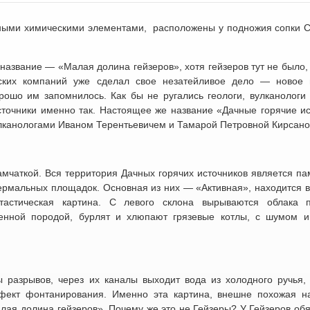
ными химическими элементами, расположены у подножия сопки С
азвание — «Малая долина гейзеров», хотя гейзеров тут не было, 
еских компаний уже сделал свое незатейливое дело — новое 
ошо им запомнилось. Как бы не ругались геологи, вулканологи
точники именно так. Настоящее же название «Дачные горячие ис
улканологами Иваном Терентьевичем и Тамарой Петровной Кирсан
Камчаткой. Вся территория Дачных горячих источников является п
ермальных площадок. Основная из них — «Активная», находится в
тастическая картина. С левого склона вырываются облака 
енной породой, бурлят и хлюпают грязевые котлы, с шумом и
 разрывов, через их каналы выходит вода из холодного ручья,
ффект фонтанирования. Именно эта картина, внешне похожая 
лая долина гейзеров». Почему же это не Гейзеры? У Гейзеров об