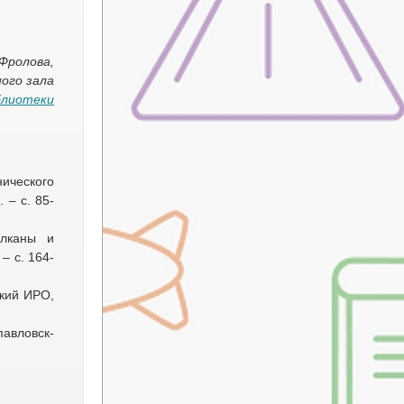
Фролова,
ого зала
блиотеки
нического
 – с. 85-
улканы и
– с. 164-
ский ИРО,
авловск-