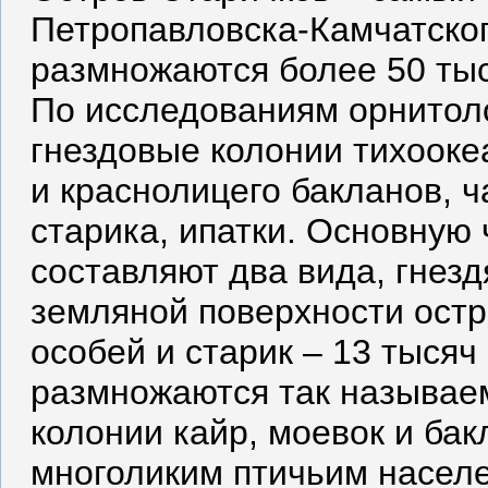
Петропавловска-Камчатског
размножаются более 50 тыс
По исследованиям орнитоло
гнездовые колонии тихоокеа
и краснолицего бакланов, ча
старика, ипатки. Основную 
составляют два вида, гнезд
земляной поверхности остр
особей и старик ‒ 13 тысяч
размножаются так называе
колонии кайр, моевок и бак
многоликим птичьим насел