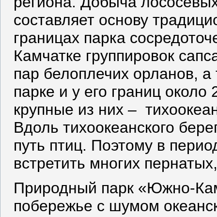
региона. Добыча лососёвы
составляет основу традици
границах парка сосредоточ
Камчатке группировок сапса
пар белоплечих орланов, а 
парке и у его границ около
крупные из них – тихоокеан
Вдоль тихоокеанского бере
путь птиц. Поэтому в пери
встретить многих пернатых
Природный парк «Южно-Кам
побережье с шумом океанск