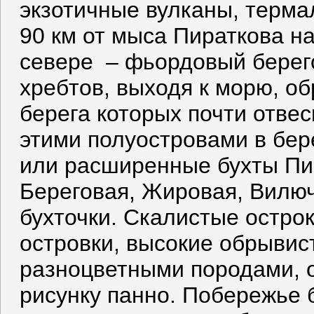
экзотичные вулканы, терма
90 км от мыса Пираткова н
севере – фьордовый берег
хребтов, выходя к морю, о
берега которых почти отве
этими полуостровами в бер
или расширенные бухты Пир
Береговая, Жировая, Вилюч
бухточки. Скалистые остро
островки, высокие обрыви
разноцветными породами, 
рисунку панно. Побережье 