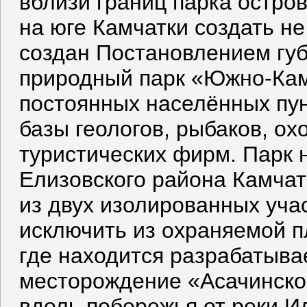
вблизи границ парка остро
на юге Камчатки создать не
создан Постановлением гу
природный парк «Южно-Камч
постоянных населённых пун
базы геологов, рыбаков, ох
туристических фирм. Парк 
Елизовского района Камчат
из двух изолированных учас
исключить из охраняемой п
где находится разрабатыв
месторождение «Асачинско
вдоль побережья от реки И