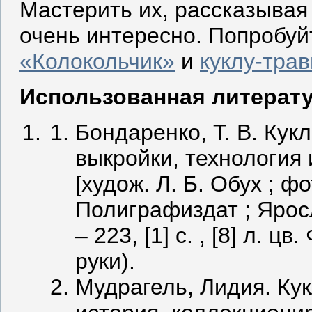
Мастерить их, рассказывая 
очень интересно. Попробуй
«Колокольчик»
и
куклу-трав
Использованная литерату
Бондаренко, Т. В. Ку
выкройки, технология и
[худож. Л. Б. Обух ; ф
Полиграфиздат ; Ярос
– 223, [1] с. , [8] л. ц
руки).
Мудрагель, Лидия. Кук