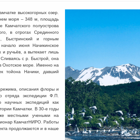
амчатке высокогорных озер.
внем моря – 348 м, площадь
е Камчатского полуострова
ого, в отрогах Срединного
н, Быстринский и горным
 начало июня Начикинское
 и ручьёв, а вытекает лишь
 Сливаясь с р. Быстрой, она
 в Охотское море. Именно на
ек тойона Начики, давший
 режима, описания флоры и
о отряда экспедиции Ф.П.
о научных экспедиций как
тории Камчатки. В 30-е годы
уже местными учеными на
ационар КамчатНИРО. Работы
екта продолжаются и в наше