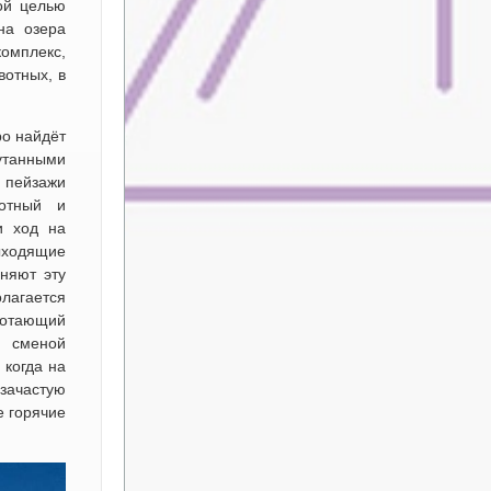
ой целью
на озера
комплекс,
вотных, в
ро найдёт
утанными
 пейзажи
вотный и
и ход на
ыходящие
няют эту
лагается
отающий
а сменой
 когда на
зачастую
е горячие