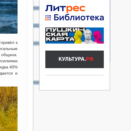
 привёл к
егальным
 община.
усилиями
рядка 40%
дается и