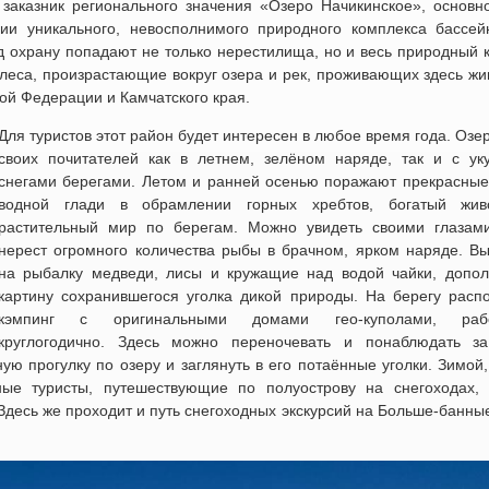
заказник регионального значения «Озеро Начикинское», основн
нии уникального, невосполнимого природного комплекса бассей
д охрану попадают не только нерестилища, но и весь природный 
са, произрастающие вокруг озера и рек, проживающих здесь жи
кой Федерации и Камчатского края.
Для туристов этот район будет интересен в любое время года. Озе
своих почитателей как в летнем, зелёном наряде, так и с ук
снегами берегами. Летом и ранней осенью поражают прекрасные
водной глади в обрамлении горных хребтов, богатый жи
растительный мир по берегам. Можно увидеть своими глазам
нерест огромного количества рыбы в брачном, ярком наряде. В
на рыбалку медведи, лисы и кружащие над водой чайки, допол
картину сохранившегося уголка дикой природы. На берегу распо
кэмпинг с оригинальными домами гео-куполами, раб
круглогодично. Здесь можно переночевать и понаблюдать з
ю прогулку по озеру и заглянуть в его потаённые уголки. Зимой,
вные туристы, путешествующие по полуострову на снегоходах, 
десь же проходит и путь снегоходных экскурсий на Больше-банны