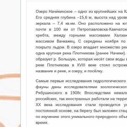
Озеро Начи́кинское – одно из крупнейших на К
Его средняя глубина –15,6 м, высота над уро
зеркала – 7,4 кв.км. Оно расположено на юг
почти в 100 км от Петропавловска-Камчатск
хребта, между горными массивами Халза
массивом Вачкажец. С середины ноября по
покрыто льдом. В озеро впадает множество рек
одна крупная река Плотникова (ранее Начики).
образует р. Большую, которая несёт свои воды
реке Плотникова в XVIII веке стоял острож
название и реке, и озеру, и посёлку.
Самые первые исследования гидрологического
фауны даны исследователями зоологическог
Рябушинского в 1908г. Впоследствии немал
российских, так иностранных работали на терри
XX века исследования стали проводится 
постоянной основе, на берегу был заложен ст
по изучению этого уникального природного объ
время.