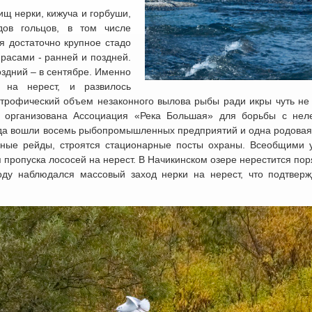
щ нерки, кижуча и горбуши,
дов гольцов, в том числе
я достаточно крупное стадо
расами - ранней и поздней.
оздний – в сентябре. Именно
 на нерест, и развилось
строфический объем незаконного вылова рыбы ради икры чуть не
а организована Ассоциация «Река Большая» для борьбы с нел
да вошли восемь рыбопромышленных предприятий и одна родовая
рные рейды, строятся стационарные посты охраны. Всеобщими 
 пропуска лососей на нерест. В Начикинском озере нерестится по
оду наблюдался массовый заход нерки на нерест, что подтверж