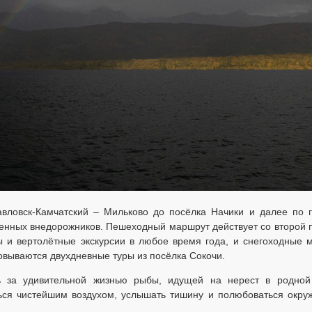
вловск-Камчатский – Мильково до посёлка Начики и далее по г
вленных внедорожников. Пешеходный маршрут действует со второй
ы и вертолётные экскурсии в любое время года, и снегоходные
овываются двухдневные туры из посёлка Сокочи.
ь за удивительной жизнью рыбы, идущей на нерест в родной
ься чистейшим воздухом, услышать тишину и полюбоваться окр