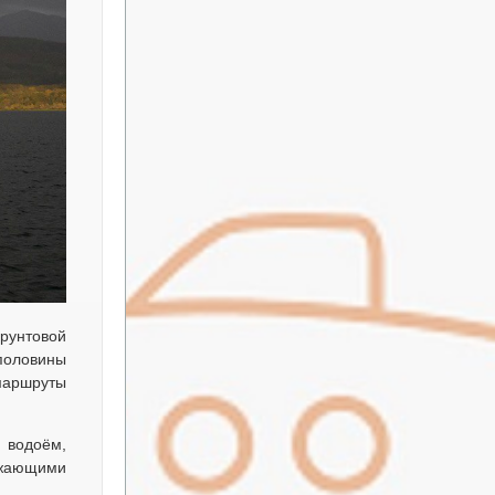
рунтовой
 половины
 маршруты
 водоём,
ужающими