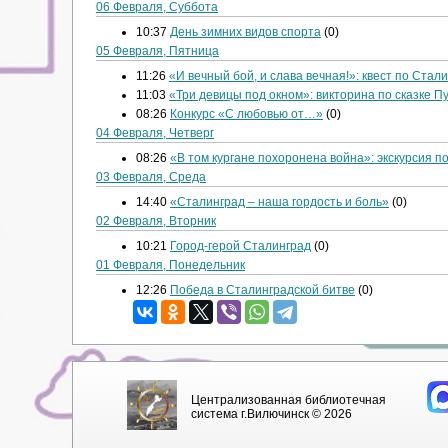
06 Февраля, Суббота
10:37
День зимних видов спорта
(0)
05 Февраля, Пятница
11:26
«И вечный бой, и слава вечная!»: квест по Стал
11:03
«Три девицы под окном»: викторина по сказке П
08:26
Конкурс «С любовью от…»
(0)
04 Февраля, Четверг
08:26
«В том кургане похоронена война»: экскурсия 
03 Февраля, Среда
14:40
«Сталинград – наша гордость и боль»
(0)
02 Февраля, Вторник
10:21
Город-герой Сталинград
(0)
01 Февраля, Понедельник
12:26
Победа в Сталинградской битве
(0)
Централизованная библиотечная
система г.Вилючинск © 2026