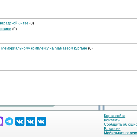
инградской битве
(0)
ушкина
(0)
по Мемориальному комплексу на Мамаевом кургане
(0)
Карта сайта
Контакты
Сообщить об оши
Вакансии
Мобильная верси