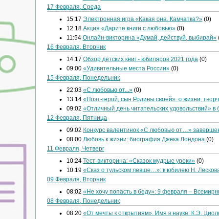
17 Февраля, Среда
15:17
Электронная игра «Какая она, Камчатка?»
(0)
12:18
Акция «Дарите книги с любовью»
(0)
11:54
Онлайн-викторина «Думай, действуй, выбирай»
16 Февраля, Вторник
14:17
Обзор детских книг - юбиляров 2021 года
(0)
09:00
«Удивительные места России»
(0)
15 Февраля, Понедельник
22:03
«С любовью от...»
(0)
13:14
«Поэт-герой, сын Родины своей»: о жизни, твор
09:02
«Отличный день читательских удовольствий» в 
12 Февраля, Пятница
09:02
Конкурс валентинок «С любовью от…» заверше
08:00
Любовь к жизни: биография Джека Лондона
(0)
11 Февраля, Четверг
10:24
Тест-викторина: «Сказок мудрые уроки»
(0)
10:19
«Сказ о тульском левше…»: к юбилею Н. Лесков
09 Февраля, Вторник
08:02
«Не хочу попасть в беду»: 9 февраля – Всемир
08 Февраля, Понедельник
08:20
«От мечты к открытиям». Имя в науке: К.Э. Циол