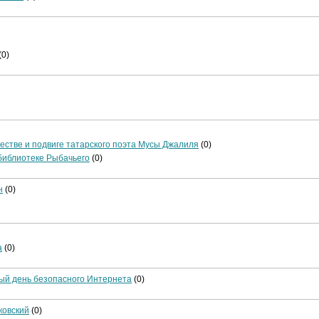
(0)
честве и подвиге татарского поэта Мусы Джалиля
(0)
библиотеке Рыбачьего
(0)
н
(0)
а
(0)
ный день безопасного Интернета
(0)
ковский
(0)