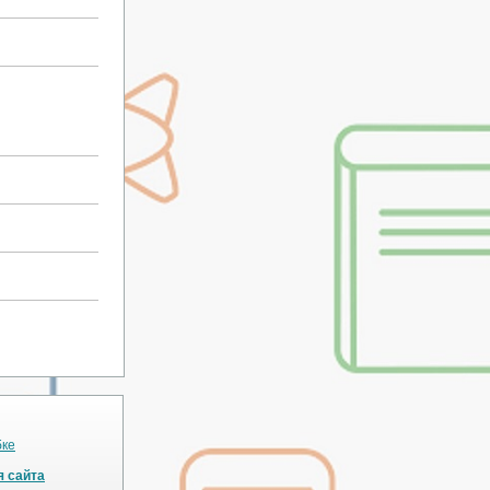
бке
я сайта