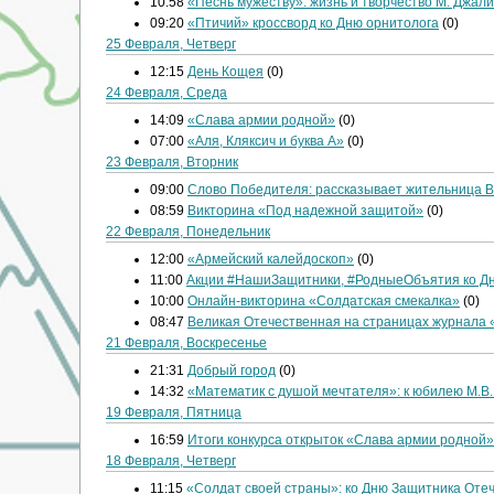
10:58
«Песнь мужеству»: жизнь и творчество М. Джал
09:20
«Птичий» кроссворд ко Дню орнитолога
(0)
25 Февраля, Четверг
12:15
День Кощея
(0)
24 Февраля, Среда
14:09
«Слава армии родной»
(0)
07:00
«Аля, Кляксич и буква А»
(0)
23 Февраля, Вторник
09:00
Слово Победителя: рассказывает жительница 
08:59
Викторина «Под надежной защитой»
(0)
22 Февраля, Понедельник
12:00
«Армейский калейдоскоп»
(0)
11:00
Акции #НашиЗащитники, #РодныеОбъятия ко Дн
10:00
Онлайн-викторина «Солдатская смекалка»
(0)
08:47
Великая Отечественная на страницах журнала
21 Февраля, Воскресенье
21:31
Добрый город
(0)
14:32
«Математик с душой мечтателя»: к юбилею М.В
19 Февраля, Пятница
16:59
Итоги конкурса открыток «Слава армии родной»
18 Февраля, Четверг
11:15
«Солдат своей страны»: ко Дню Защитника Оте