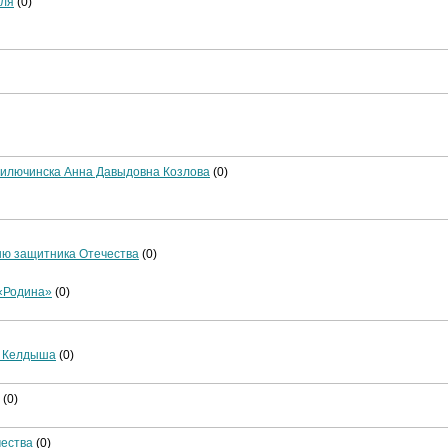
иля
(0)
Вилючинска Анна Давыдовна Козлова
(0)
ю защитника Отечества
(0)
 «Родина»
(0)
. Келдыша
(0)
(0)
чества
(0)