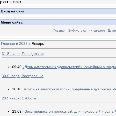
[
SITE LOGO
]
Вход на сайт
Меню сайта
Главная
Библиотека
Читателям
Детя
Главная
»
2022
»
Январь
31 Января, Понедельник
09:40
«День читательских удовольствий»: семейный выходн
30 Января, Воскресенье
16:10
Записи камчатской истории, прерванные дуэлью на Ч
29 Января, Суббота
23:09
«Весь-превесь он полосатый, длиннохвостый и усатый