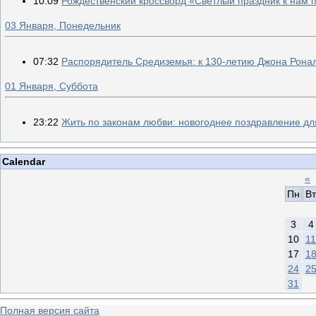
10:09
Рождественский кроссворд «Светлый праздник к нам
03 Января, Понедельник
07:32
Распорядитель Средиземья: к 130-летию Джона Рона
01 Января, Суббота
23:22
Жить по законам любви: новогоднее поздравление дл
Calendar
«
Пн
Вт
3
4
10
11
17
1
24
2
31
Полная версия сайта